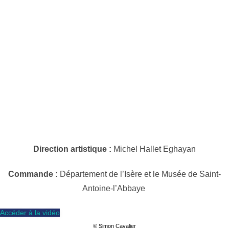
Un Rameau sortira
Création de 2021 – Durée 1h10 – À partir de 7 ans
© Simon Cavalier
Direction artistique :
Michel Hallet Eghayan
Commande :
Département de l’Isère et le Musée de Saint-
Antoine-l’Abbaye
Accéder à la vidéo
© Simon Cavalier